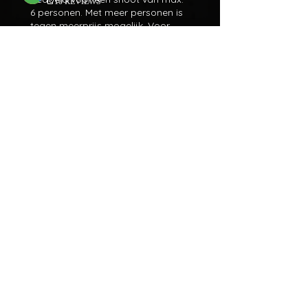
6 personen. Met meer personen is
tegen meerprijs mogelijk. Voor
hoeveel personen is de shoot
bedoeld?
*
Het betaalverzoek ontvang ik
graag via
De bedragen voor een standaard 
shoot vind je op 
https://www.meerholzmedia.nl/tarieve
nfotografie, een shoot kun je dus 
cadeau geven voor €149. De 
ontvanger kan zelf 10 foto's kiezen.
Je ontvangt binnen twee werkdagen 
een Tikkie via de mail of via 
WhatsApp. Zodra er betaald is, wordt 
de cadeaubon zo snel mogelijk 
klaargemaakt! Voor 
vragen/opmerkingen, kun je contact 